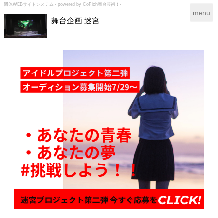
団体WEBサイトシステム - powered by
CoRich舞台芸術！-
T
menu
舞台企画 迷宮
o
g
g
l
e
n
a
v
i
g
a
t
i
o
n