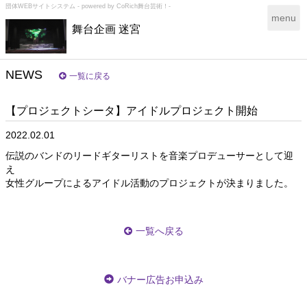
団体WEBサイトシステム - powered by
CoRich舞台芸術！-
T
menu
舞台企画 迷宮
o
g
g
l
NEWS
一覧に戻る
e
n
【プロジェクトシータ】アイドルプロジェクト開始
a
v
2022.02.01
i
g
伝説のバンドのリードギターリストを音楽プロデューサーとして迎
a
え
t
女性グループによるアイドル活動のプロジェクトが決まりました。
i
o
n
一覧へ戻る
バナー広告お申込み