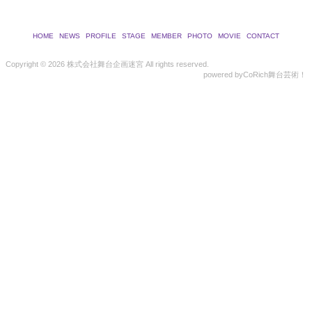
HOME
NEWS
PROFILE
STAGE
MEMBER
PHOTO
MOVIE
CONTACT
Copyright ©
2026 株式会社舞台企画迷宮 All rights reserved.
powered by
CoRich舞台芸術！