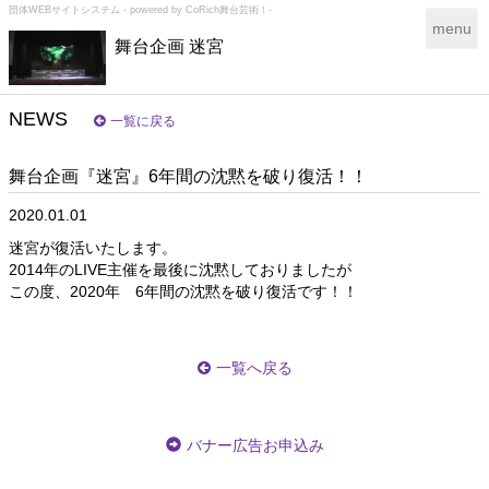
団体WEBサイトシステム - powered by
CoRich舞台芸術！-
T
menu
舞台企画 迷宮
o
g
g
l
NEWS
一覧に戻る
e
n
舞台企画『迷宮』6年間の沈黙を破り復活！！
a
v
2020.01.01
i
g
迷宮が復活いたします。
a
2014年のLIVE主催を最後に沈黙しておりましたが
t
この度、2020年 6年間の沈黙を破り復活です！！
i
o
n
一覧へ戻る
バナー広告お申込み