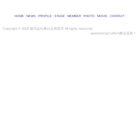
HOME
NEWS
PROFILE
STAGE
MEMBER
PHOTO
MOVIE
CONTACT
Copyright ©
2026 株式会社舞台企画迷宮 All rights reserved.
powered by
CoRich舞台芸術！