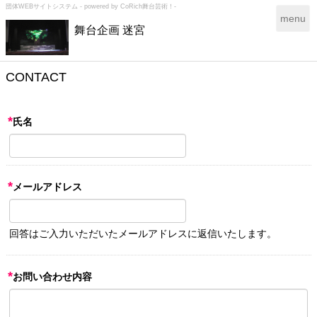
団体WEBサイトシステム - powered by
CoRich舞台芸術！-
T
menu
舞台企画 迷宮
o
g
g
l
CONTACT
e
n
a
*
氏名
v
i
g
a
*
メールアドレス
t
i
o
n
回答はご入力いただいたメールアドレスに返信いたします。
*
お問い合わせ内容