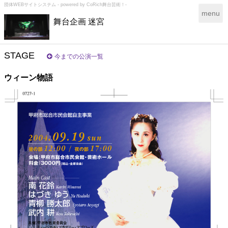
団体WEBサイトシステム - powered by
CoRich舞台芸術！-
T
menu
舞台企画 迷宮
o
g
g
l
STAGE
今までの公演一覧
e
n
ウィーン物語
a
v
i
g
a
t
i
o
n